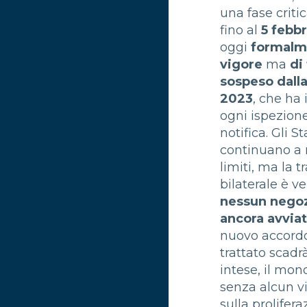
una fase criti
fino al
5 febb
oggi
formalm
vigore
ma
di
sospeso dalla
2023
, che ha 
ogni ispezion
notifica. Gli St
continuano a r
limiti, ma la 
bilaterale è 
nessun negoz
ancora avvia
nuovo accordo.
trattato scadr
intese, il mond
senza alcun v
sulla prolifera