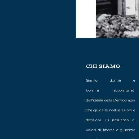
CHI SIAMO
Siamo donne e
uomini accomunati
dall'ideale della Democrazia
Di Elisabetta 
Nazionale DC
che guida le nostre azioni e
decisioni. Ci ispiriamo ai
Il 6 agosto 1
valori di libertà e giustizia
atomica veniv