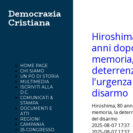
Democrazia
Cristiana
Hiroshim
anni dopo
memoria,
HOME PAGE
deterren
CHI SIAMO
UN PÒ DI STORIA
l'urgenza
MULTIMEDIA
ISCRIVITI ALLA
disarmo
D.C.
COMUNICATI &
STAMPA
Hiroshima, 80 anni
DOCUMENTI E
memoria, la deter
ATTI
del disarmo
REGIONI
CAMPANIA
2025-08-07 17:37
25 CONGRESSO
2025-08-07 17:37