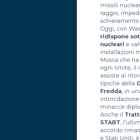
missili nuclea
raggio, impe
schieramento 
Oggi, con Wa
ridispone so
nucleari
e val
installazioni m
Mosca che ha
ogni limite, i
assiste al rito
tipiche della
G
Fredda
, in un
intimidazione
minacce dipl
Anche il
Trat
START
, l’ult
accordo rimas
e Stati Uniti, 