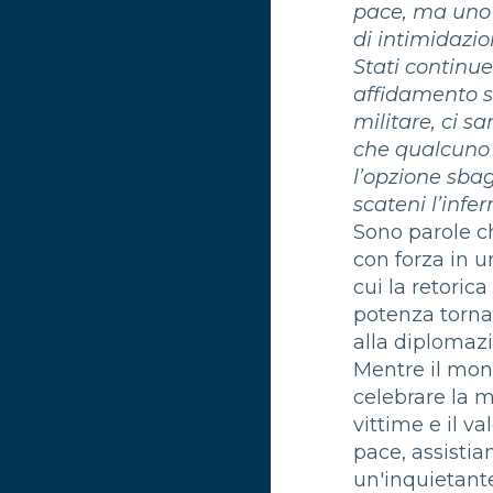
pace, ma uno
di intimidazio
Stati continu
affidamento s
militare, ci sar
che qualcuno
l’opzione sbag
scateni l’infe
Sono parole c
con forza in u
cui la retorica
potenza torna 
alla diplomazi
Mentre il mo
celebrare la 
vittime e il va
pace, assisti
un'inquietant