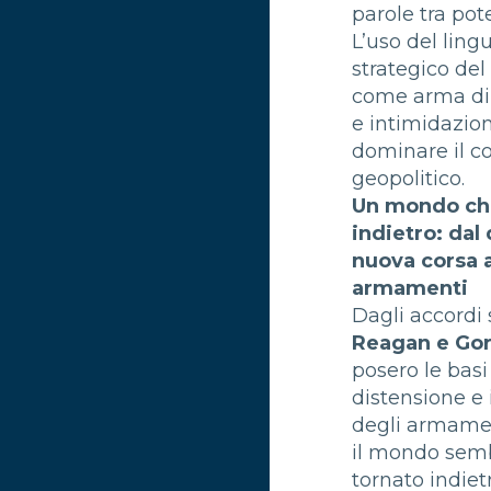
parole tra pot
L’uso del ling
strategico del
come arma di
e intimidazion
dominare il c
geopolitico.
Un mondo ch
indietro: dal
nuova corsa a
armamenti
Dagli accordi s
Reagan e Go
posero le basi
distensione e i
degli armamen
il mondo sem
tornato indiet