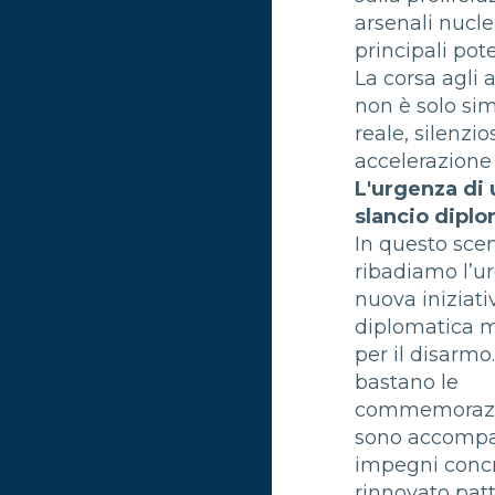
arsenali nucle
principali pot
La corsa agli
non è solo sim
reale, silenzio
accelerazione
L'urgenza di
slancio dipl
In questo scen
ribadiamo l’u
nuova iniziati
diplomatica m
per il disarmo
bastano le
commemorazi
sono accomp
impegni concr
rinnovato pat