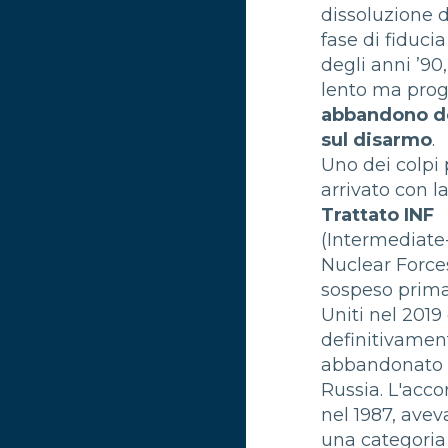
dissoluzione d
fase di fiduci
degli anni ’90,
lento ma prog
abbandono de
sul disarmo
.
Uno dei colpi 
arrivato con la
Trattato INF
(Intermediat
Nuclear Forces
sospeso prima
Uniti nel 2019
definitivamen
abbandonato 
Russia. L'acco
nel 1987, avev
una categoria 