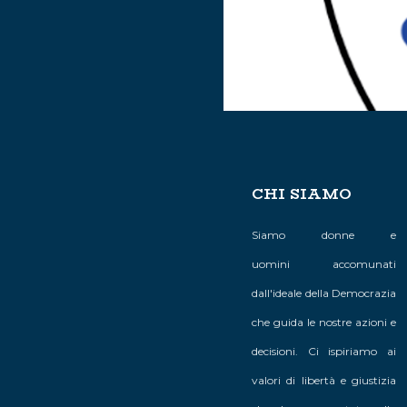
CHI SIAMO
Siamo donne e
uomini accomunati
dall'ideale della Democrazia
da "quattro amici 
realtà viva e unita
che guida le nostre azioni e
Buon C
decisioni. Ci ispiriamo ai
DC 
valori di libertà e giustizia