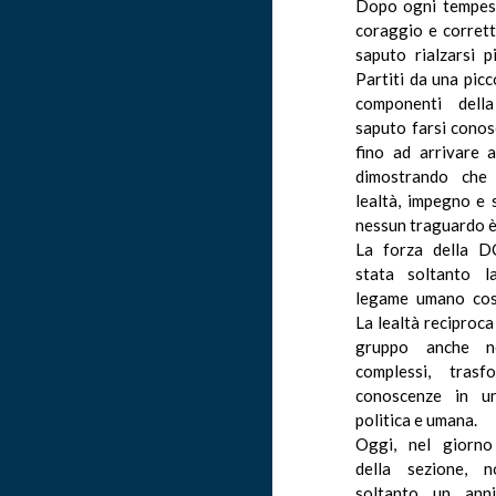
Dopo ogni tempest
coraggio e corrett
saputo rialzarsi p
Partiti da una picco
componenti dell
saputo farsi conos
fino ad arrivare ai
dimostrando che
lealtà, impegno e s
nessun traguardo è
La forza della D
stata soltanto la
legame umano cost
La lealtà reciproca
gruppo anche n
complessi, trasf
conoscenze in un
politica e umana.
Oggi, nel giorno
della sezione, n
soltanto un anni