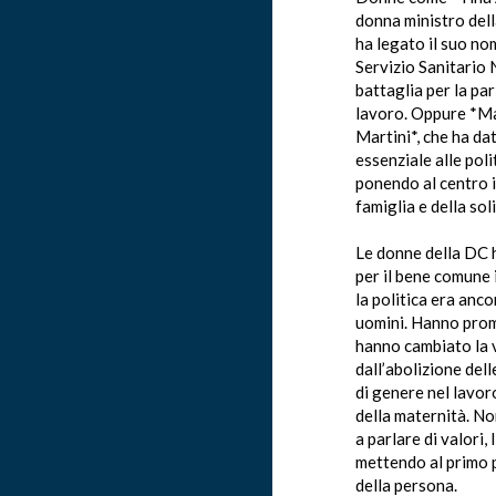
donna ministro dell
ha legato il suo no
Servizio Sanitario 
battaglia per la par
lavoro. Oppure *Ma
Martini*, che ha da
essenziale alle poli
ponendo al centro i
famiglia e della sol
Le donne della DC 
per il bene comune i
la politica era anc
uomini. Hanno pro
hanno cambiato la vi
dall’abolizione dell
di genere nel lavoro
della maternità. No
a parlare di valori, 
mettendo al primo p
della persona.