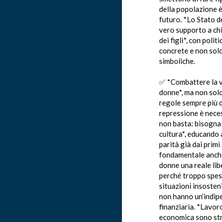
della popolazione è 
futuro. *Lo Stato d
vero supporto a ch
dei figli*, con polit
concrete e non sol
simboliche.
✅ *Combattere la v
donne*, ma non sol
regole sempre più d
repressione è neces
non basta: bisogna
cultura*, educando a
parità già dai primi
fondamentale anche
donne una reale lib
perché troppo spe
situazioni insosten
non hanno un’indi
finanziaria. *Lavo
economica sono str