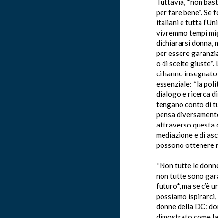
Tuttavia, *non bas
per fare bene*. Se f
italiani e tutta l’
vivremmo tempi mig
dichiararsi donna, 
per essere garanzi
o di scelte giuste*
ci hanno insegnato
essenziale: *la poli
dialogo e ricerca di
tengano conto di tut
pensa diversamente 
attraverso questa 
mediazione e di asc
possono ottenere ri
*Non tutte le donn
non tutte sono gara
futuro*, ma se c’è u
possiamo ispirarci, 
donne della DC: d
dimostrato come la