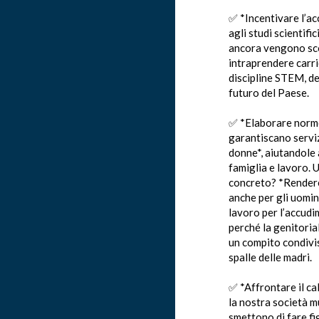
✅ *Incentivare l’a
agli studi scientifi
ancora vengono sc
intraprendere carri
discipline STEM, dec
futuro del Paese.
✅ *Elaborare norm
garantiscano serviz
donne*, aiutandole 
famiglia e lavoro.
concreto? *Render
anche per gli uomin
lavoro per l’accudim
perché la genitoria
un compito condivis
spalle delle madri.
✅ *Affrontare il cal
la nostra società m
smettono di fare fig