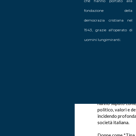
che hanno portato alla
fondazione della
democrazia cristiana nel
1943, grazie all'operato di
*Le donne della D
uomini lungimiranti.
Cristiana: protagon
del cambiamento*
L’8 marzo è l’occas
il ruolo fondamenta
hanno avuto nel cos
Paese e nel conquis
oggi diamo per scon
un posto di rilievo
della Democrazia C
hanno saputo coni
politico, valori e 
incidendo profond
società italiana.
Donne come *Tina 