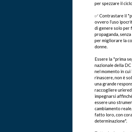
per spezzare il cicl
✅ Contrastare il *p
ovvero l’uso ipocri
di genere solo per f
propaganda, senza
per migliorare la c
donne.
Essere la *prima se
nazionale della DC
nel momento in cui i
rinascere, non è so
una grande responsa
raccogliere un’ered
impegnarsi affinché 
essere uno strumen
cambiamento reale
fatto loro, con cor
determinazione*.